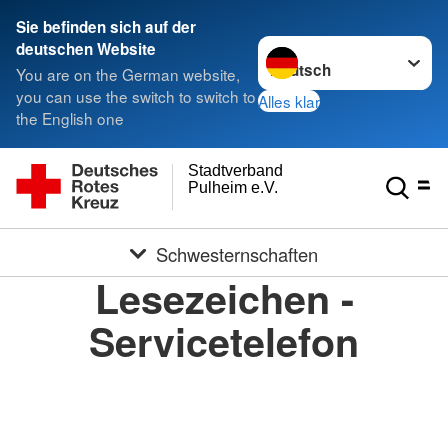
Sie befinden sich auf der
Sprache wechseln zu
deutschen Website
You are on the German website,
you can use the switch to switch to
Alles klar
the English one
Stadtverband
Pulheim e.V.
Schwesternschaften
Lesezeichen -
Servicetelefon