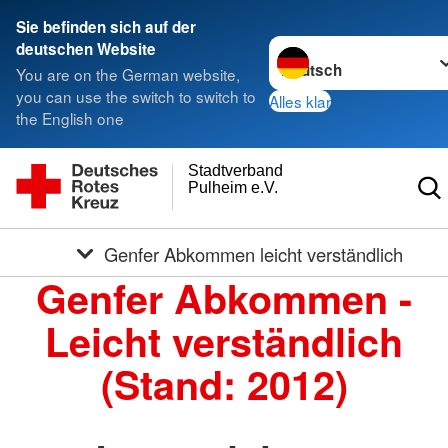
Sie befinden sich auf der
Sprache wechseln zu
deutschen Website
You are on the German website,
you can use the switch to switch to
Alles klar
the English one
Stadtverband
Pulheim e.V.
Genfer Abkommen leicht verständlich
Genfer Abkommen -
Leicht verständlich
(Stand: 2012)