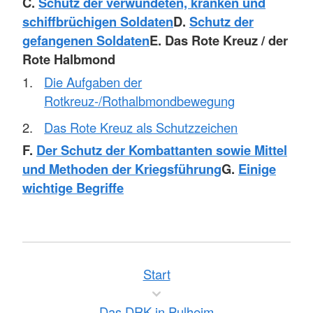
C.
Schutz der verwundeten, kranken und
schiffbrüchigen Soldaten
D.
Schutz der
gefangenen Soldaten
E. Das Rote Kreuz / der
Rote Halbmond
Die Aufgaben der
Rotkreuz-/Rothalbmondbewegung
Das Rote Kreuz als Schutzzeichen
F.
Der Schutz der Kombattanten sowie Mittel
und Methoden der Kriegsführung
G.
Einige
wichtige Begriffe
Start
Das DRK in Pulheim