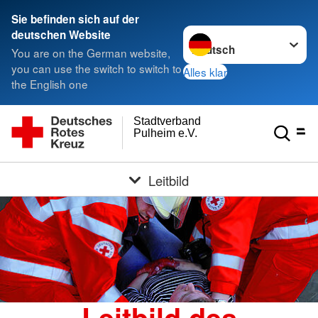
Sie befinden sich auf der
Sprache wechseln zu
deutschen Website
You are on the German website,
you can use the switch to switch to
Alles klar
the English one
Stadtverband
Pulheim e.V.
Leitbild
Leitbild des