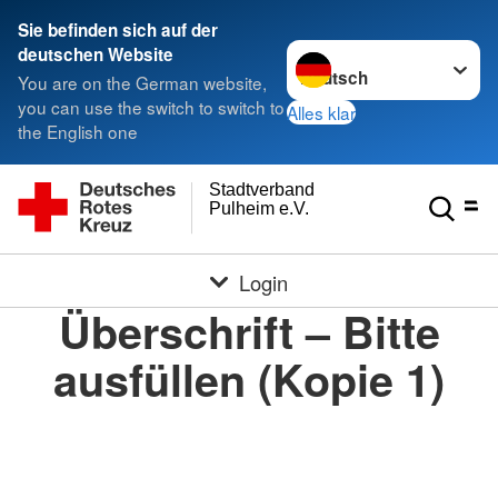
Sie befinden sich auf der
Sprache wechseln zu
deutschen Website
You are on the German website,
you can use the switch to switch to
Alles klar
the English one
Stadtverband
Pulheim e.V.
Login
Überschrift – Bitte
ausfüllen (Kopie 1)