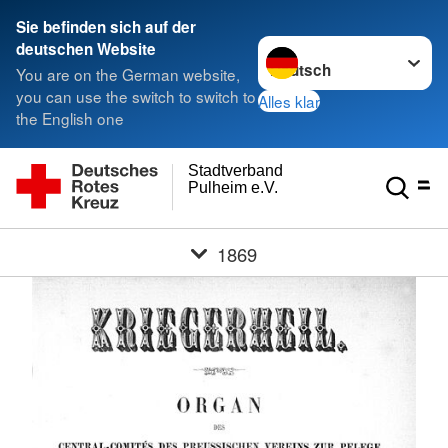
Sie befinden sich auf der
Sprache wechseln zu
deutschen Website
You are on the German website,
you can use the switch to switch to
Alles klar
the English one
Stadtverband
Pulheim e.V.
1869