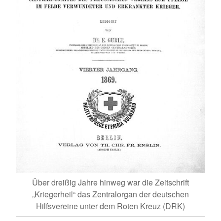
rich
ich
m
Ar
Ro
D
Über dreißig Jahre hinweg war die Zeitschrift
„Kriegerheil“ das Zentralorgan der deutschen
Hilfsvereine unter dem Roten Kreuz (DRK)