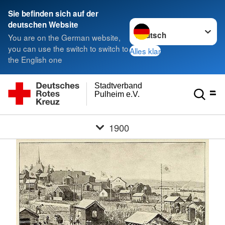
Sie befinden sich auf der
Sprache wechseln zu
deutschen Website
You are on the German website,
you can use the switch to switch to
Alles klar
the English one
Stadtverband
Pulheim e.V.
1900