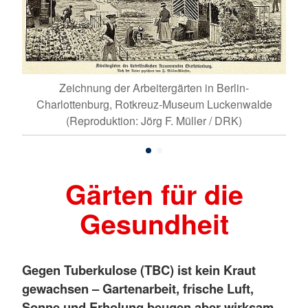
 des
Fei
Zeichnung der Arbeitergärten in Berlin-
Charlottenburg, Rotkreuz-Museum Luckenwalde
(Reproduktion: Jörg F. Müller / DRK)
Gärten für die
Gesundheit
Gegen Tuberkulose (TBC) ist kein Kraut
gewachsen – Gartenarbeit, frische Luft,
Sonne und Erholung beugen aber wirksam