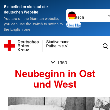
Sie befinden sich auf der
Sprache wechseln zu
deutschen Website
You are on the German website,
you can use the switch to switch to
Alles klar
the English one
Stadtverband
Pulheim e.V.
1950
Neubeginn in Ost
und West