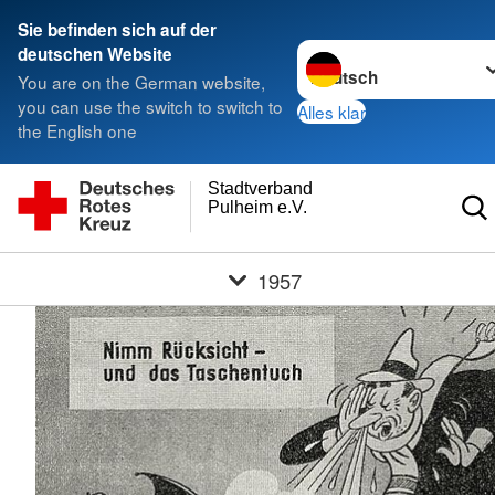
Sie befinden sich auf der
Sprache wechseln zu
deutschen Website
You are on the German website,
you can use the switch to switch to
Alles klar
the English one
Stadtverband
Pulheim e.V.
1957