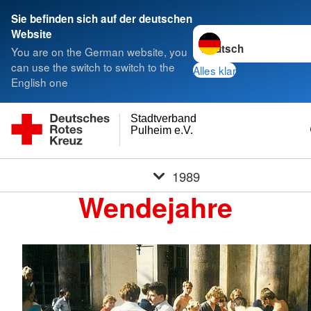
Sie befinden sich auf der deutschen
Sprache wechseln zu
Website
You are on the German website, you
can use the switch to switch to the
Alles klar
English one
Stadtverband
Pulheim e.V.
1989
Wendejahre