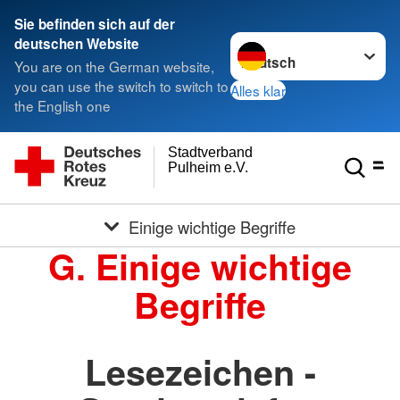
Sie befinden sich auf der
Sprache wechseln zu
deutschen Website
You are on the German website,
you can use the switch to switch to
Alles klar
the English one
Stadtverband
Pulheim e.V.
Einige wichtige Begriffe
G. Einige wichtige
Begriffe
Lesezeichen -